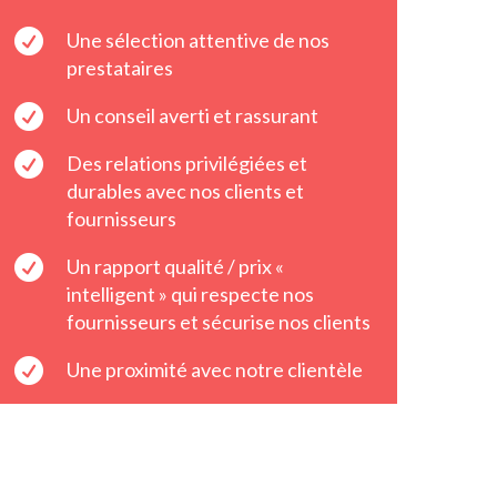

Une sélection attentive de nos
prestataires

Un conseil averti et rassurant

Des relations privilégiées et
durables avec nos clients et
fournisseurs

Un rapport qualité / prix «
intelligent » qui respecte nos
fournisseurs et sécurise nos clients

Une proximité avec notre clientèle