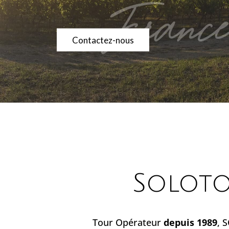
Contactez-nous
Contactez-nous
Soloto
Tour Opérateur
depuis 1989
, 