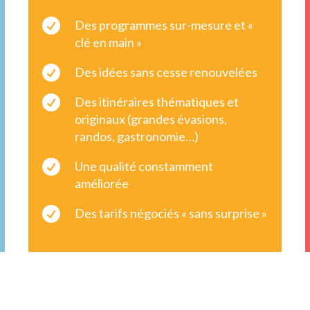

Des programmes sur-mesure et «
clé en main »

Des idées sans cesse renouvelées

Des itinéraires thématiques et
originaux (grandes évasions,
randos, gastronomie…)

Une qualité constamment
améliorée

Des tarifs négociés « sans surprise »