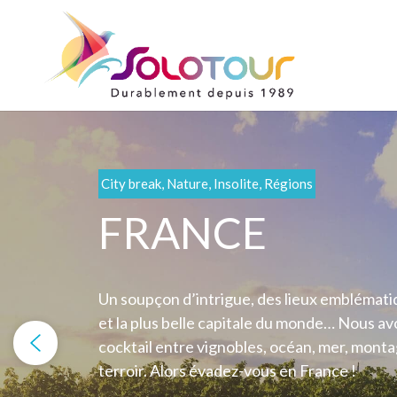
City break, Nature, Insolite, Régions
Corse, Sardaigne, Sicile, Baléares, Corfou, Malte, 
MÉDITERRAN
FRANCE
Un soupçon d’intrigue, des lieux emblématiq
Les îles de la Méditerranée ont tout pour elle
et la plus belle capitale du monde… Nous av
soleil, du sable, des eaux cristallines, une 
cocktail entre vignobles, océan, mer, monta
revendre… C’est facile, il suffit juste de choi
terroir. Alors évadez-vous en France !